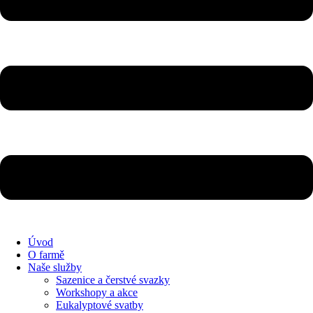
Eukalypt přímo z naší rodinné farmy
Obklopte se svěžestí, čistotou a jemnou vůní čerstvého eukalyptu
Eucalyptus parvifolia
Sazenice oblíbeného eukalyptu parvifolia , který je známý svými
dekorativními drobnými lístky a aromatickou vůní
Více
Eucalyptus pulverulenta ‘Baby Blue’
Sazenice oblíbeného eukalyptu Baby Blue, který je známý svými
dekorativními stříbřitě modrým....
Více
Úvod
O farmě
Eucalyptus websteriana - Botanic Hearts
Naše služby
Sazenice a čerstvé svazky
Workshopy a akce
Sazenice jedinečného eukalyptu Websteriana - Botanic Hearts, který
Eukalyptové svatby
je známý svými dekorativními kulatými....