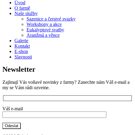
Úvod
O farmě
Naše služby
Sazenice a čerstvé svazky
Workshopy a akce
Eukalyptové svatby
Aranžmá a věnce
Galerie
Kontakt
E-shop
Slavnosti
Newsletter
Zajímají Vás voňavé novinky z farmy? Zanechte nám Váš e-mail a
my se Vám rádi ozveme.
Váš e-mail