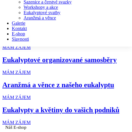
Workshopy
Sazenice a čerstvé svazky
Workshopy a akce
a akce
Eukalyptové svatby
Aranžmá a věnce
MÁM ZÁJEM
Galerie
Kontakt
Eukalyptové svatby
E-shop
Slavnosti
MÁM ZÁJEM
Eukalyptové organizované samosběry
MÁM ZÁJEM
Aranžmá a věnce z našeho eukalyptu
MÁM ZÁJEM
Eukalypty a květiny do vašich podniků
MÁM ZÁJEM
Náš E-shop