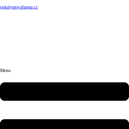
eukalyptovafarma.cz
EUKALYPTOVÁ FARMA
Čerstvý eukalypt
přímo z naší farmy
až k vám domů.
Menu
Vítejte na naší eukalyptové farmě, kde rostou ty nejvoňavější
rostliny a naše sny.
Jsme Markét a Pavluš.
Dvě sestry co propadly vůni eukalyltu.
Nabízíme sazenice, řezaný eukalypt, eukalyptové svatby, zážitkové
workshopy a mnoho dalšího.
Vstoupit do e-shopu